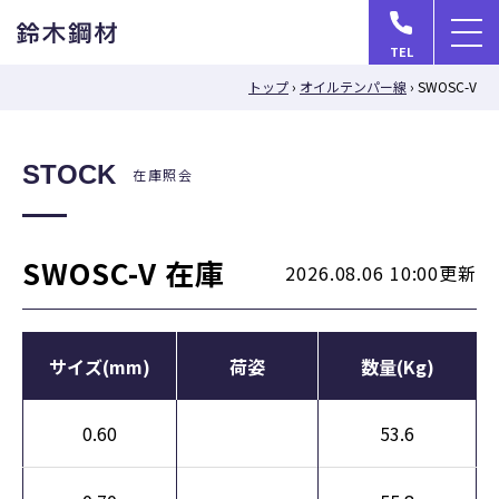
メ
TEL
ニ
トップ
›
オイルテンパー線
›
SWOSC-V
ュ
ー
を
STOCK
在庫照会
開
く
SWOSC-V 在庫
2026.08.06 10:00更新
サイズ(mm)
荷姿
数量(Kg)
0.60
53.6